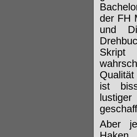
Bachelo
der FH M
und Di
Drehbuc
Skrip
wahrsch
Qualitä
ist bis
lustige
geschaf
Aber je
Haken. 