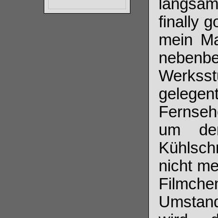
langsam
finally g
mein Ma
nebenb
Werkss
gelegen
Fernseh
um de
Kühlschr
nicht me
Filmch
Umstand,