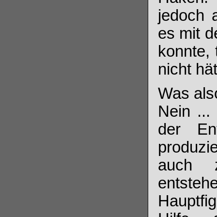
jedoch 
es mit d
konnte, 
nicht hä
Was als
Nein ...
der En
produzi
auch z
entsteh
Hauptfi