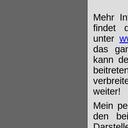
Mehr In
findet 
unter
w
das gan
kann d
beitret
verbrei
weiter!
Mein per
den be
Darstel