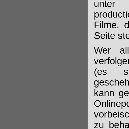
unter 
product
Filme, 
Seite st
Wer all
verfolg
(es so
gescheh
kann ge
Onlin
vorbeis
zu beha