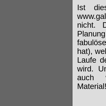
Ist di
www.gal
nicht. 
Planun
fabulös
hat), we
Laufe de
wird. U
auch w
Material