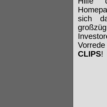
Hilfe 
Homepage
sich d
großzügi
Investo
Vorred
CLIPS
!