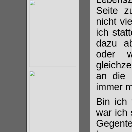
Seite 
nicht vi
ich stat
dazu ab
oder w
gleichze
an die 
immer m
Bin ich
war ich 
Gegent