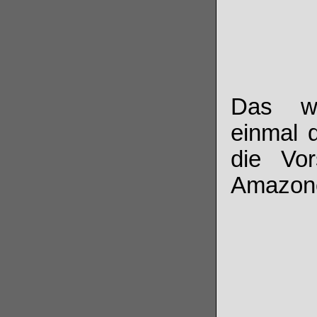
Das wa
einmal d
die Vor
Amazone