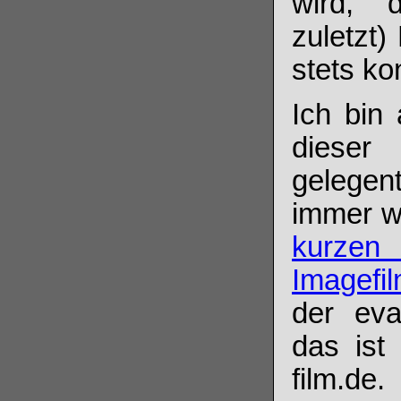
wird, 
zuletzt)
stets ko
Ich bin 
dieser
gelegen
immer wi
kurzen 
Imagefi
der eva
das ist 
film.de