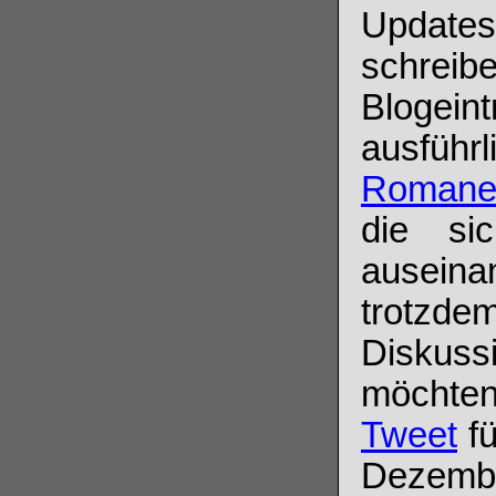
Updates
schreib
Blogein
ausführ
Romane
die si
ausein
trotz
Diskuss
möchten
Tweet
fü
Dezembe