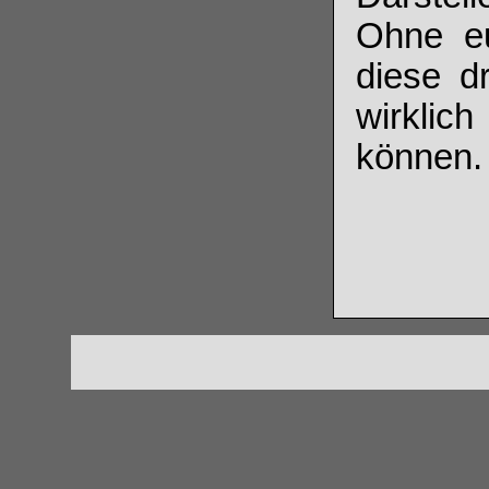
Ohne eu
diese dr
wirklic
können.